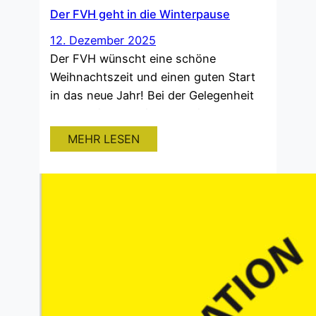
Der FVH geht in die Winterpause
12. Dezember 2025
Der FVH wünscht eine schöne
Weihnachtszeit und einen guten Start
in das neue Jahr! Bei der Gelegenheit
wollen wir uns bei allen Trainern,
Betreuern und Funktionären bedanken!
MEHR LESEN
Ohne euer Engagement wäre so ein
Vereinsleben nicht möglich. Jeder von
euch leistet einen wertvollen Beitrag
für den FVH und darauf sind wir sehr
stolz! Wir freuen uns…