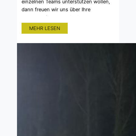
einzelnen Teams unterstützen wollen,
dann freuen wir uns über Ihre
Kontaktaufnahme. Wir sind daran
interessiert mit Ihnen als Sponsor eine
MEHR LESEN
Partnerschaft zu bilden, die sich nicht
nur in der Werbung widerspiegelt. Der
direkte Kontakt, wie auch gemeinsame
öffentliche Auftritte sind die Grundlage
für eine erfolgreiche Zusammenarbeit.
Wir setzen…