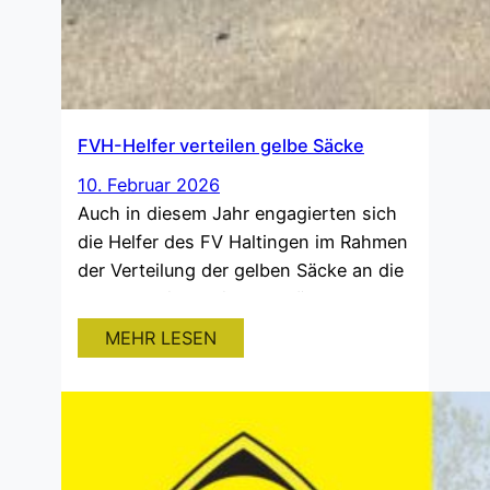
FVH-Helfer verteilen gelbe Säcke
10. Februar 2026
Auch in diesem Jahr engagierten sich
die Helfer des FV Haltingen im Rahmen
der Verteilung der gelben Säcke an die
Haushalte in Haltingen, Märkt und
Ötlingen. Neben dem finanziellen
MEHR LESEN
Anreiz und der damit verbundenen
Zukunftsinvestitionen in den Verein,
nehmen wir auch hier unsere
gesellschaftliche Verantwortung als
Haltinger Verein, getreu nach dem