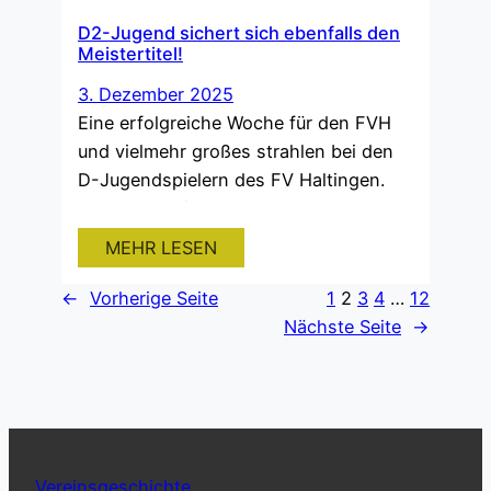
D2-Jugend sichert sich ebenfalls den
Meistertitel!
3. Dezember 2025
Eine erfolgreiche Woche für den FVH
und vielmehr großes strahlen bei den
D-Jugendspielern des FV Haltingen.
Heute, am Mittwoch den 03.12.2025,
konnte auch die D2-Jugend sich den
MEHR LESEN
Meistertitel, mit einem umkämpften
unentschieden (Endstand: 2:2) gegen
←
Vorherige Seite
1
2
3
4
…
12
den SpVgg Utzenfeld 2, sichern. Für
Nächste Seite
→
den FVH traf heute gleich zwei Mal
Sascha Delman, der die Saison mit 10…
Vereinsgeschichte