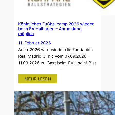
Königliches Fußballcamp 2026 wieder
beim FV Haltingen – Anmeldung
möglich
11. Februar 2026
Auch 2026 wird wieder die Fundación
Real Madrid Clinic vom 07.09.2026 –
11.09.2026 zu Gast beim FVH sein! Bist
du bereit, wie die Profis von Real
Madrid zu trainieren? In dem
MEHR LESEN
königlichen Fußballcamp entwickelst
du dich nach dem Jugendkonzept des
erfolgreichsten und größten Vereins
der Welt – sowohl fußballerisch als
auch charakterlich – weiter! Die