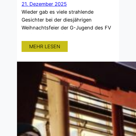
21. Dezember 2025
Wieder gab es viele strahlende
Gesichter bei der diesjährigen
Weihnachtsfeier der G-Jugend des FV
Haltingen. Zu Beginn wurde der
mittlerweile etablierte Fackellauf von
MEHR LESEN
der Haltinger Hans-Thoma-Schule zum
Sportplatz des FVH durchgeführt. Im
Vereinsheim angekommen, erwartete
die Kleinsten der Weihnachtsmann,
natürlich mit Geschenken und
ausreichend Essen und Trinken. Es ist
schön zu sehen und genau das…