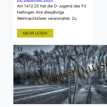
Am 14.12.25 hat die D-Jugend des FV
Haltingen ihre diesjährige
Weihnachtsfeier veranstaltet. Zu
diesem Anlass ging es gemeinsam
nach Basel, wo die Spieler ein Spiel des
MEHR LESEN
FC Basel live im Stadion verfolgen
durften.Der gemeinsame
Stadionbesuch war ein tolles Erlebnis
für alle Spieler und sorgte für viel
Begeisterung, Spaß und unvergessliche
Eindrücke. Solche Momente stärken
nicht…