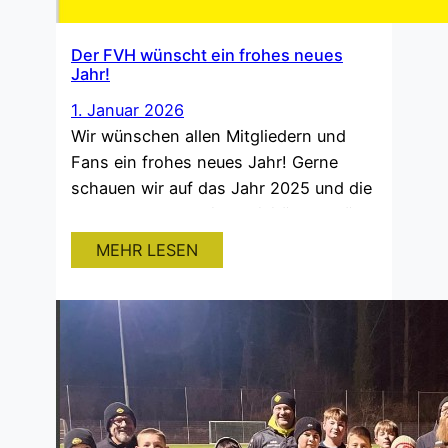
Der FVH wünscht ein frohes neues
Jahr!
1. Januar 2026
Wir wünschen allen Mitgliedern und
Fans ein frohes neues Jahr! Gerne
schauen wir auf das Jahr 2025 und die
vergangenen Vereinsaktivitäten zurück:
Jahreshauptversammlung: www.fv-
MEHR LESEN
haltingen.de/2025/04/19/jahreshauptve
rsammlung-fvh-vom-10-04-2025/
Verteilung der gelben Säcke: www.fv-
haltingen.de/2025/04/07/ein-ort-eine-
gemeinschaft-fvh-jugend-und-helfer-
verteilen-gelbe-saecke/ Sporttag mit
der 1. Klasse der HTS Haltingen: