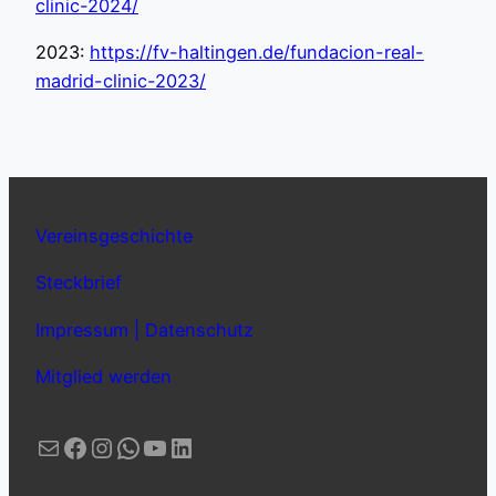
clinic-2024/
2023:
https://fv-haltingen.de/fundacion-real-
madrid-clinic-2023/
Vereinsgeschichte
Steckbrief
Impressum | Datenschutz
Mitglied werden
E-Mail
Facebook
Instagram
WhatsApp
YouTube
LinkedIn