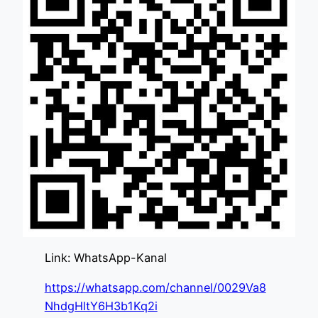
Link: WhatsApp-Kanal
https://whatsapp.com/channel/0029Va8
NhdgHltY6H3b1Kq2i