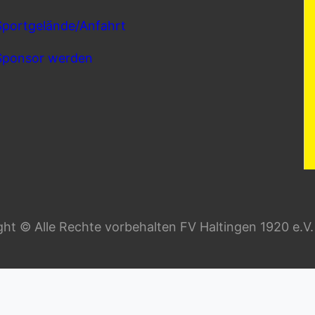
Sportgelände/Anfahrt
Sponsor werden
ht © Alle Rechte vorbehalten FV Haltingen 1920 e.V.