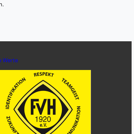
n.
e Werte