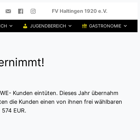
FV Haltingen 1920 e.V.
ICH
JUGENDBEREICH
GASTRONOMIE
ernimmt!
REWE- Kunden eintüten. Dieses Jahr übernahm
eten die Kunden einen von ihnen frei wählbaren
n 574 EUR.