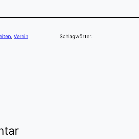
eiten
, 
Verein
Schlagwörter:
ntar