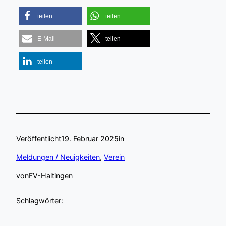
teilen
teilen
E-Mail
teilen
teilen
Veröffentlicht
19. Februar 2025
in
Meldungen / Neuigkeiten
, 
Verein
von
FV-Haltingen
Schlagwörter: