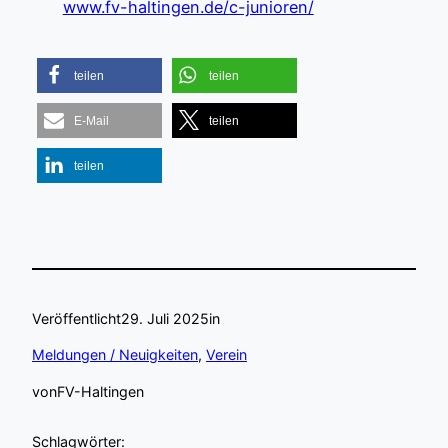
www.fv-haltingen.de/c-junioren/
teilen
teilen
E-Mail
teilen
teilen
Veröffentlicht
29. Juli 2025
in
Meldungen / Neuigkeiten
, 
Verein
von
FV-Haltingen
Schlagwörter: