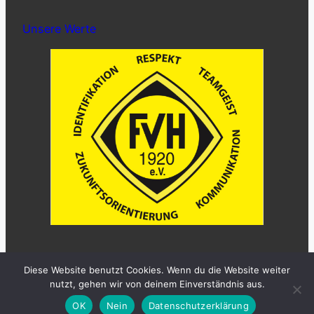
Unsere Werte
Diese Website benutzt Cookies. Wenn du die Website weiter
Copyright © Alle Rechte vorbehalten FV
nutzt, gehen wir von deinem Einverständnis aus.
Haltingen 1920 e.V.
OK
Nein
Datenschutzerklärung