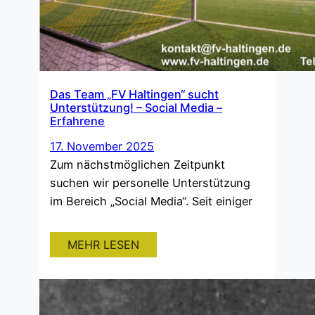
Das Team „FV Haltingen“ sucht
Unterstützung! – Social Media –
Erfahrene
17. November 2025
Zum nächstmöglichen Zeitpunkt
suchen wir personelle Unterstützung
im Bereich „Social Media“. Seit einiger
Zeit nutzen wir als Verein Social Media,
um unsere Präsenz im Ort zu stärken,
MEHR LESEN
Neumitglieder anzuwerben und
bestehende Mitglieder und Fans auf
dem Laufenden zu halten. Dazu nutzen
wir bereits schon einige Online- und