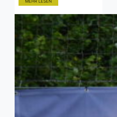
MEHR LESEN
königlichen Fußballcamp entwickelst
du dich nach dem Jugendkonzept des
erfolgreichsten und größten Vereins
der Welt – sowohl fußballerisch als
auch charakterlich – weiter! Die
professionell ausgebildeten…