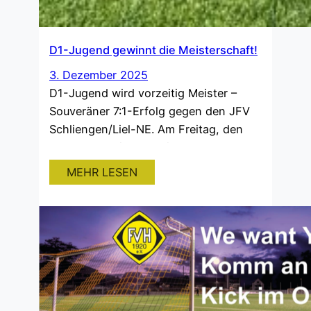
D1-Jugend gewinnt die Meisterschaft!
3. Dezember 2025
D1-Jugend wird vorzeitig Meister –
Souveräner 7:1-Erfolg gegen den JFV
Schliengen/Liel-NE. Am Freitag, den
28.11.2025, sicherte sich unsere D1-
Jugend vorzeitig die Meisterschaft –
MEHR LESEN
und das in beeindruckender Manier. Mit
einem deutlichen 7:1-Sieg gegen den
JFV Schliengen/Liel-NE ließ die
Mannschaft keinerlei Zweifel daran,
wer an diesem Abend das bessere
Team war.Die Freude nach dem
Schlusspfiff war…