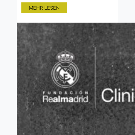
19:00 Uhr und die 2. Mannschaft am
MEHR LESEN
10.08.2025 um 11:00 Uhr mit dem
Training. Die ersten Testspiele sind
ebenfalls vereinbart: 10.08.2025 um
14:00 Uhr: SC Minseln – FV Haltingen
14.08.2025…