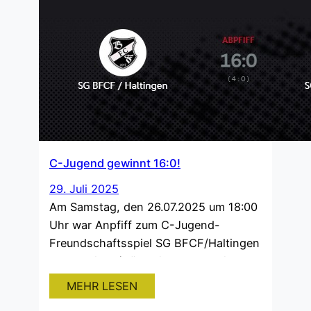
Patrick für sein Engagement und
seinen Ehrgeiz, den FV Haltingen jeden
Tag ein bisschen besser zu machen,
bedanken. Nicht zuletzt ist natürlich…
C-Jugend gewinnt 16:0!
29. Juli 2025
Am Samstag, den 26.07.2025 um 18:00
Uhr war Anpfiff zum C-Jugend-
Freundschaftsspiel SG BFCF/Haltingen
– SG Steinen/Höllstein 2. Das Spiel war
von Anfang an in der Hand der SG
MEHR LESEN
BFCF/Haltingen. Zur Halbzeit gingen