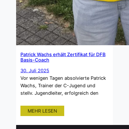
Patrick Wachs erhält Zertifikat für DFB
Basis-Coach
30. Juli 2025
Vor wenigen Tagen absolvierte Patrick
Wachs, Trainer der C-Jugend und
stellv. Jugendleiter, erfolgreich den
Grundlehrgang „DFB Basis-Coach„.
Dieser wird benötigt, um aufbauend die
MEHR LESEN
C-Trainerlizenz zu beginnen. Wir
möchten uns an dieser Stelle bei