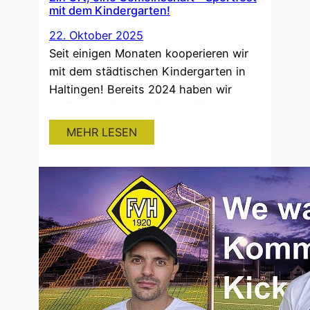
mit dem Kindergarten!
22. Oktober 2025
Seit einigen Monaten kooperieren wir
mit dem städtischen Kindergarten in
Haltingen! Bereits 2024 haben wir
darüber berichtet: Ein Ort, eine
Gemeinschaft – FVH gibt
MEHR LESEN
Trainingsstunden am städtischen
Kindergarten in Haltingen Dieses Jahr
kam neben den wöchentlichen
Trainingseinheiten noch ein Sportfest
dazu. Die Kinder hatten viel Spaß und
durften sich auf unserem
Kunstrasenplatz austoben. Die
durchweg…