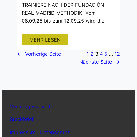
TRAINIERE NACH DER FUNDACIÒN
REAL MADRID METHODIK! Vom
08.09.25 bis zum 12.09.25 wird die
Fundación Real Madrid Clinic,
organisiert von Kohfahl Ballstrategien,
MEHR LESEN
erneut in Haltingen stattfinden. Das
fünftägige „königliche Fußballcamp“
←
Vorherige Seite
1
2
3
4
5
…
12
wird auch in diesem Jahr auf dem
Nächste Seite
→
Vereinsgelände des FV Haltingen 1920
durchgeführt. Unter dem Motto „Play
The REAL Way“ können sich sieben bis
16-jährige…
Vereinsgeschichte
Steckbrief
Impressum | Datenschutz