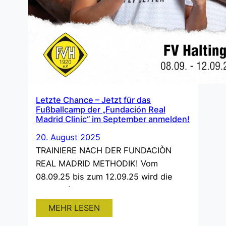
Letzte Chance – Jetzt für das
Fußballcamp der „Fundación Real
Madrid Clinic“ im September anmelden!
20. August 2025
TRAINIERE NACH DER FUNDACIÒN
REAL MADRID METHODIK! Vom
08.09.25 bis zum 12.09.25 wird die
Fundación Real Madrid Clinic,
organisiert von Kohfahl Ballstrategien,
MEHR LESEN
erneut in Haltingen stattfinden. Das