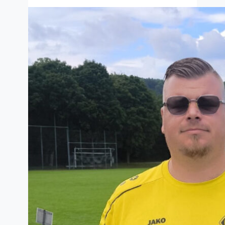
fünftägige „königliche Fußballcamp“
wird auch in diesem Jahr auf dem
Vereinsgelände des FV Haltingen 1920
durchgeführt. Unter dem Motto „Play
The REAL Way“ können sich sieben bis
16-jährige…